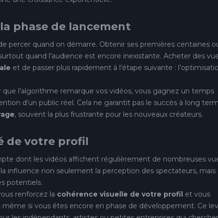
 la phase de lancement
t de percer quand on démarre. Obtenir ses premières centaines o
surtout quand l’audience est encore inexistante. Acheter des vu
iale
et de passer plus rapidement à l’étape suivante : l’optimisati
er que l’algorithme remarque vos vidéos, vous gagnez un temps
ention d’un public réel. Cela ne garantit pas le succès à long ter
rage
, souvent la plus frustrante pour les nouveaux créateurs.
é de votre profil
ompte dont les vidéos affichent régulièrement de nombreuses vu
 Cela influence non seulement la perception des spectateurs, mais
s potentiels.
ous renforcez la
cohérence visuelle de votre profil
et vous
, même si vous êtes encore en phase de développement. Ce lev
pour les indépendants, artistes ou petites entreprises qui cherche