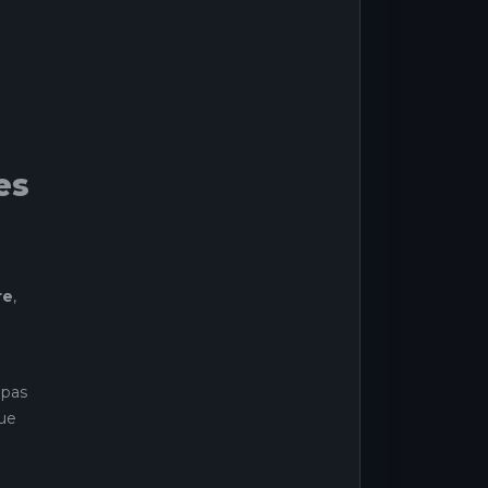
es
re
,
 pas
que