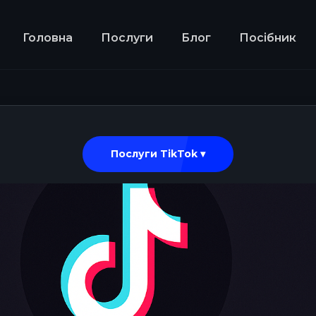
Головна
Послуги
Блог
Посібник
Послуги TikTok ▾