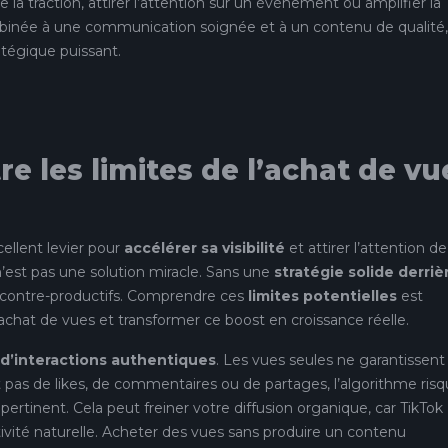
la traction, attirer l’attention sur un événement ou amplifier la
binée à une communication soignée et à un contenu de qualité,
atégique puissant.
e les limites de l’achat de vu
ellent levier pour
accélérer sa visibilité
et attirer l’attention de
n’est pas une solution miracle. Sans une
stratégie solide derriè
ire contre-productifs. Comprendre ces
limites potentielles
est
l’achat de vues et transformer ce boost en croissance réelle.
’interactions authentiques
. Les vues seules ne garantissent
 pas de likes, de commentaires ou de partages, l’algorithme ris
tinent. Cela peut freiner votre diffusion organique, car TikTok
tivité naturelle. Acheter des vues sans produire un contenu