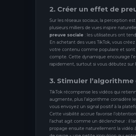
2. Créer un effet de pre
Sur les réseaux sociaux, la perception es
plusieurs milliers de vues inspire naturel
preuve sociale
: les utilisateurs ont te
En achetant des vues TikTok, vous créez
votre contenu comme populaire et sont don
compte. Cette dynamique encourage l’en
rapidement, surtout si vous débutez sur 
3. Stimuler l’algorithme
TikTok récompense les vidéos qui retienn
augmente, plus l’algorithme considère
vous envoyez un signal positif à la platef
Cette visibilité accrue favorise l’obtenti
l’achat agit comme un déclencheur : il lanc
propage ensuite naturellement la vidéo à 
de neige » une petite impulsion qui entr