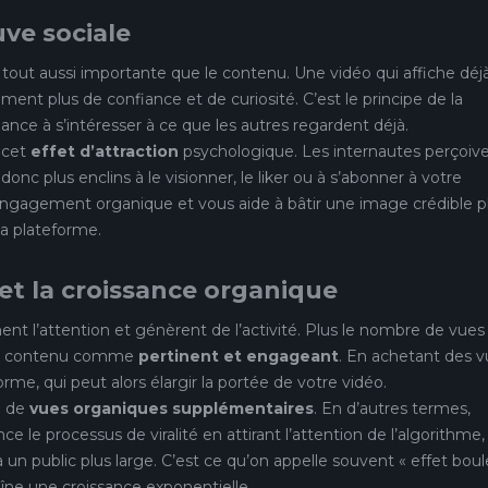
uve sociale
t tout aussi importante que le contenu. Une vidéo qui affiche déj
lement plus de confiance et de curiosité. C’est le principe de la
ndance à s’intéresser à ce que les autres regardent déjà.
 cet
effet d’attraction
psychologique. Les internautes perçoiv
c plus enclins à le visionner, le liker ou à s’abonner à votre
gagement organique et vous aide à bâtir une image crédible p
la plateforme.
 et la croissance organique
ent l’attention et génèrent de l’activité. Plus le nombre de vues
 le contenu comme
pertinent et engageant
. En achetant des v
orme, qui peut alors élargir la portée de votre vidéo.
on de
vues organiques supplémentaires
. En d’autres termes,
e le processus de viralité en attirant l’attention de l’algorithme,
un public plus large. C’est ce qu’on appelle souvent « effet boul
aîne une croissance exponentielle.