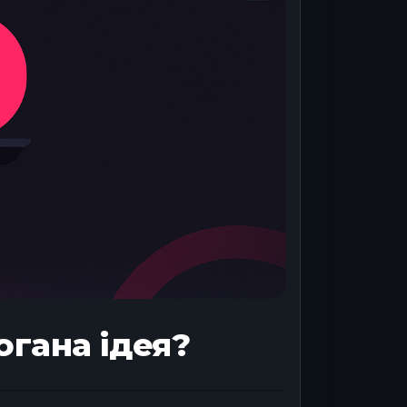
огана ідея?