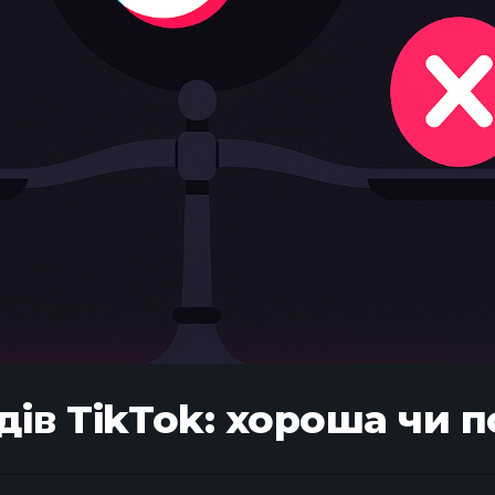
дів TikTok: хороша чи п