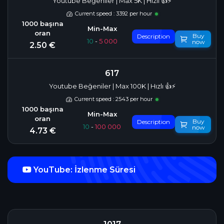
Youtube Beğeniler | Max 5K | Hızlı 👍⚡
Current speed : 3392 per hour
Buy
Description
10
-
5 000
now
2.50 €
617
Youtube Beğeniler | Max 100K | Hızlı 👍⚡
Current speed : 2543 per hour
Buy
Description
10
-
100 000
now
4.73 €
YouTube: İzlenme Süresi