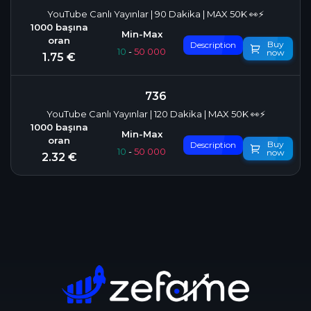
YouTube Canlı Yayınlar | 90 Dakika | MAX 50K 👀⚡
Buy
Description
10
-
50 000
now
1.75 €
736
YouTube Canlı Yayınlar | 120 Dakika | MAX 50K 👀⚡
Buy
Description
10
-
50 000
now
2.32 €