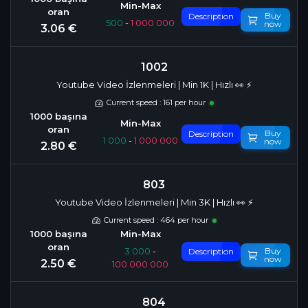
Buy
Description
500
-
1 000 000
now
3.06 €
1002
Youtube Video İzlenmeleri | Min 1K | Hızlı 👀 ⚡️
Current speed : 161 per hour
Buy
Description
1 000
-
1 000 000
now
2.80 €
803
Youtube Video İzlenmeleri | Min 3K | Hızlı 👀 ⚡️
Current speed : 464 per hour
Buy
3 000
-
Description
now
2.50 €
100 000 000
804