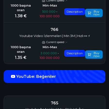
Current speed : -
Buy
500 000
-
Description
now
1.38 €
100 000 000
766
Youtube Video İzlenmeleri | Min 3M | Hızlı 👀 ⚡️
Current speed : -
Buy
3 000 000
-
Description
now
1.35 €
100 000 000
YouTube: Beğeniler
765