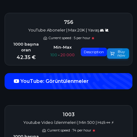
756
YouTube Aboneler | Max 20K | Yavaş 👥 🐌
Current speed : 5 per hour
Buy
Description
100
-
20 000
now
42.35 €
YouTube: Görüntülenmeler
1003
Youtube Video İzlenmeleri | Min 500 | Hızlı 👀 ⚡️
Current speed : 74 per hour