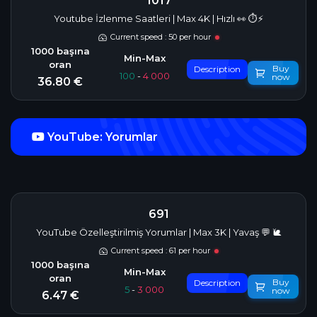
1017
Youtube İzlenme Saatleri | Max 4K | Hızlı 👀 ⏱️⚡️
Current speed : 50 per hour
Buy
Description
100
-
4 000
now
36.80 €
YouTube: Yorumlar
691
YouTube Özelleştirilmiş Yorumlar | Max 3K | Yavaş 💬 🐌
Current speed : 61 per hour
Buy
Description
5
-
3 000
now
6.47 €