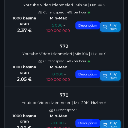
Youtube Video İzlenmeleri | Min 5K | Hızlı 👀 ⚡️
Current speed : 402 per hour
Buy
5 000
-
Description
now
2.37 €
100 000 000
772
Youtube Video İzlenmeleri | Min 10K | Hızlı 👀 ⚡️
Current speed : 483 per hour
Buy
10 000
-
Description
now
2.05 €
100 000 000
770
Youtube Video İzlenmeleri | Min 20K | Hızlı 👀 ⚡️
Current speed : -
Buy
20 000
-
Description
now