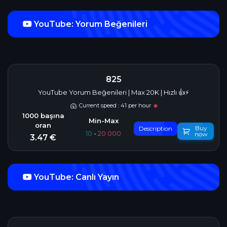
YouTube: Yorum Beğenileri
825
YouTube Yorum Beğenileri | Max 20K | Hızlı 👍⚡
Current speed : 41 per hour
Buy
Description
10
-
20 000
now
3.47 €
YouTube: Canlı Yayın