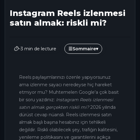
Instagram Reels izlenmesi
satın almak: riskli mi?
⏱
~3 min de lecture
☰
Sommaire
▾
Reels paylaşımlarınızı özenle yapıyorsunuz
ama izlenme sayacı neredeyse hiç hareket
etmiyor mu? Muhtemelen Google'a çok basit
bir soru yazdınız:
Instagram Reels izlenmesi
satın almak gerçekten riskli mi?
2026 yılında
dürüst cevap nüanslı. Reels izlenmesi satın
almak başlı başına hesabınız için tehlikeli
değildir. Riskli olabilecek şey, trafiğin kalitesini,
yenileme politikasını ve garantilerini açıkça