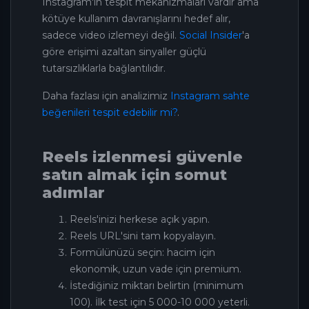
Instagram'ın tespit mekanizmaları vardır ama
kötüye kullanım davranışlarını hedef alır,
sadece video izlemeyi değil.
Social Insider
'a
göre erişimi azaltan sinyaller güçlü
tutarsızlıklarla bağlantılıdır.
Daha fazlası için analizimiz
Instagram sahte
beğenileri tespit edebilir mi?
.
Reels izlenmesi güvenle
satın almak için somut
adımlar
Reels'inizi herkese açık yapın.
Reels URL'sini tam kopyalayın.
Formülünüzü seçin: hacim için
ekonomik, uzun vade için premium.
İstediğiniz miktarı belirtin (minimum
100). İlk test için 5 000-10 000 yeterli.