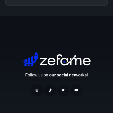
stabilnego wzrostu z gwarantowanymi
Z darmowym serwisem możesz uzyskać
wyświetleniami polecamy usługi premium.
wyświetlenia Twitter co 3 godziny. Każde użycie
daje do 50 darmowych wyświetleń. Dla
większych potrzeb oferujemy opcje premium
bez ograniczeń czasowych.
Follow us on
our social networks
!