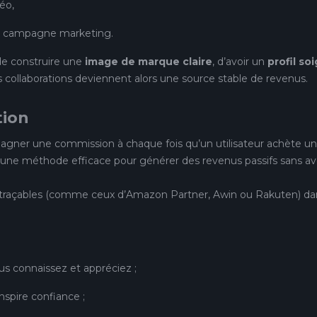
éo,
ne campagne marketing.
 de construire une
image de marque claire
, d’avoir un
profil so
s collaborations deviennent alors une source stable de revenus.
tion
gner une commission à chaque fois qu’un utilisateur achète un
st une méthode efficace pour générer des revenus passifs sans av
ns traçables (comme ceux d’Amazon Partner, Awin ou Rakuten) da
 connaissez et appréciez ;
nspire confiance ;