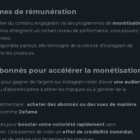
mmes de rémunération
blier du contenu engageant via ses programmes de
monétisati
vidéos atteignent un certain niveau de performance, vous pouvez 
rées.
sponible partout, elle témoigne de la volonté d’Instagram de
ir les créateurs.
’abonnés pour accélérer la monétisatio
pe pour gagner de l’argent sur Instagram reste d’avoir
une audie
 d’abonnés peine à attirer les marques ou à générer de la
plémentaire :
acheter des abonnés ou des vues de manière
le comme
Zefame
.
ces pour
booster votre notoriété rapidement
sans
te. Cela permet de créer un
effet de crédibilité immédiat
,
ons et de séduire plus facilement les marques.