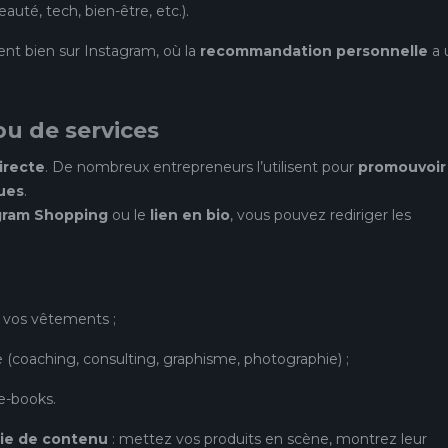
auté, tech, bien-être, etc.).
ent bien sur Instagram, où la
recommandation personnelle
a 
ou de services
irecte
. De nombreux entrepreneurs l’utilisent pour
promouvoir
ues
.
gram Shopping
ou le
lien en bio
, vous pouvez rediriger les
u vos vêtements ;
 (coaching, consulting, graphisme, photographie) ;
e-books.
gie de contenu
: mettez vos produits en scène, montrez leur