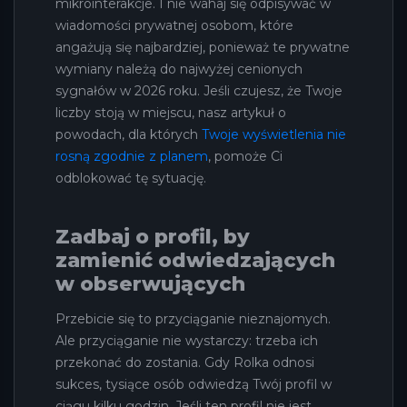
mikrointerakcje. I nie wahaj się odpisywać w
wiadomości prywatnej osobom, które
angażują się najbardziej, ponieważ te prywatne
wymiany należą do najwyżej cenionych
sygnałów w 2026 roku. Jeśli czujesz, że Twoje
liczby stoją w miejscu, nasz artykuł o
powodach, dla których
Twoje wyświetlenia nie
rosną zgodnie z planem
, pomoże Ci
odblokować tę sytuację.
Zadbaj o profil, by
zamienić odwiedzających
w obserwujących
Przebicie się to przyciąganie nieznajomych.
Ale przyciąganie nie wystarczy: trzeba ich
przekonać do zostania. Gdy Rolka odnosi
sukces, tysiące osób odwiedzą Twój profil w
ciągu kilku godzin. Jeśli ten profil nie jest