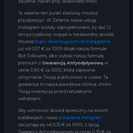
zaufanie, nawet przy doskonałej treści.
To właśnie ten punkt startowy możesz
przyspieszyć. W Zefame nasze usługi
Instagram zostały zaprojektowane, by dać Ci
ten początkowy rozpęd w niezawodny sposób.
Możesz
kupić obserwujących na Instagramie
już od 0,57 € za 1000 dzięki naszej formule
Bot Followers, albo wybrać naszą formułę
premium z
Gwarancją Antyodpływową
w
cenie 3,90 € za 1000, która zapewnia
utrzymanie Twojej publiczności w czasie. Ta
gwarancja to nasza prawdziwa różnica: chroni
Twoją inwestycję przed naturalnymi
wahaniami.
Aby wzmocnić dowód społeczny na swoich
publikacjach, nasze
polubienia Instagram
zaczynają się od 0,15 € za 1000, z opcją
Gwarancji Antyodpływowej w cenie 0,35 € za