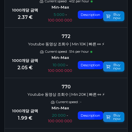
Current speed : 402 per hour
Buy
5 000
-
Description
2.37 €
now
100 000 000
772
Youtube 동영상 조회수 | Min 10K | 빠른 👀 ⚡️
Current speed : 514 per hour
Buy
10 000
-
Description
2.05 €
now
100 000 000
770
Youtube 동영상 조회수 | Min 20K | 빠른 👀 ⚡️
Current speed : -
Buy
20 000
-
Description
1.99 €
now
100 000 000