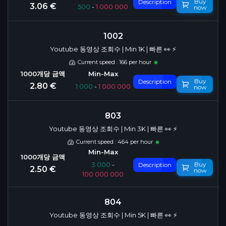
Buy
Description
3.06 €
500
-
1 000 000
now
1002
Youtube 동영상 조회수 | Min 1K | 빠른 👀 ⚡️
Current speed : 166 per hour
Buy
Description
2.80 €
1 000
-
1 000 000
now
803
Youtube 동영상 조회수 | Min 3K | 빠른 👀 ⚡️
Current speed : 464 per hour
Buy
3 000
-
Description
2.50 €
now
100 000 000
804
Youtube 동영상 조회수 | Min 5K | 빠른 👀 ⚡️