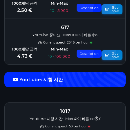
Buy
Description
2.50 €
10
-
5 000
now
617
Youtube 좋아요 | Max 100K | 빠른 👍⚡
Current speed : 2546 per hour
Buy
Description
4.73 €
10
-
100 000
now
YouTube: 시청 시간
1017
Youtube 시청 시간 | Max 4K | 빠른 👀 ⏱️⚡️
Current speed : 50 per hour