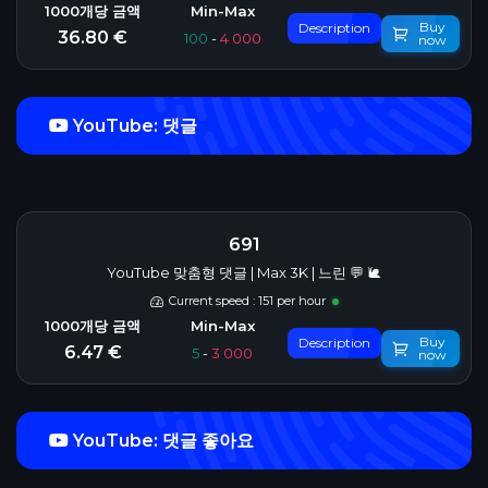
Buy
Description
36.80 €
100
-
4 000
now
YouTube: 댓글
691
YouTube 맞춤형 댓글 | Max 3K | 느린 💬 🐌
Current speed : 151 per hour
Buy
Description
6.47 €
5
-
3 000
now
YouTube: 댓글 좋아요