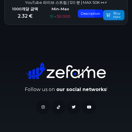
YouTube 라이브 스트림 | 120 분 | MAX 50K 👀⚡
Buy
Description
2.32 €
10
-
50 000
now
Follow us on
our social networks
!