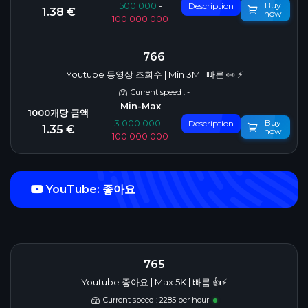
Buy
500 000
-
Description
1.38 €
now
100 000 000
766
Youtube 동영상 조회수 | Min 3M | 빠른 👀 ⚡️
Current speed : -
Buy
3 000 000
-
Description
1.35 €
now
100 000 000
YouTube: 좋아요
765
Youtube 좋아요 | Max 5K | 빠름 👍⚡
Current speed : 2285 per hour