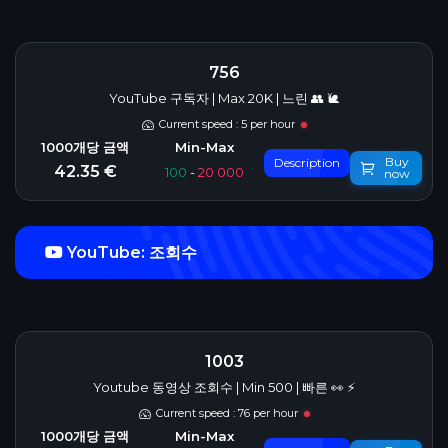
756
YouTube 구독자 | Max 20K | 느린 👥 🐌
Current speed : 5 per hour
Buy
Description
42.35 €
100
-
20 000
now
YouTube: 조회수
1003
Youtube 동영상 조회수 | Min 500 | 빠른 👀 ⚡️
Current speed : 76 per hour