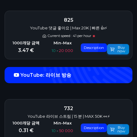
825
YouTube 댓글 좋아요 | Max 20K | 빠른 👍⚡
Current speed : 41 per hour
Buy
Description
3.47 €
10
-
20 000
now
YouTube: 라이브 방송
732
YouTube 라이브 스트림 | 15 분 | MAX 50K 👀⚡
Buy
Description
0.31 €
10
-
50 000
now