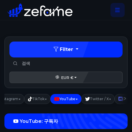
Filter
EUR €
Instagram
TikTok
YouTube
Twitter / X
Disc
▾
▾
▾
▾
YouTube: 구독자