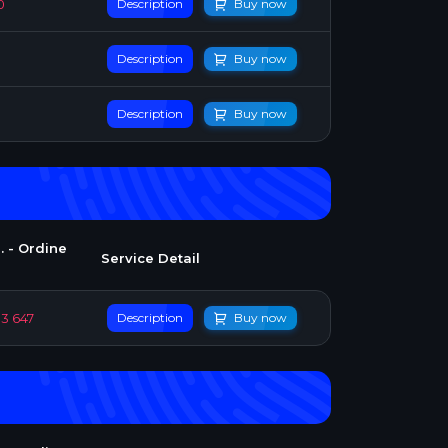
0
Description
Buy now
Description
Buy now
Description
Buy now
. - Ordine
Service Detail
83 647
Description
Buy now