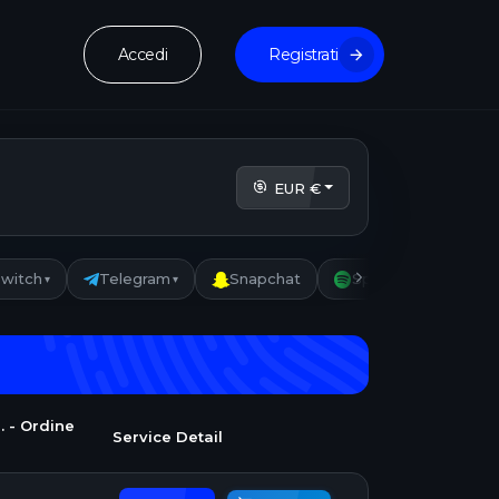
Accedi
Registrati
EUR €
witch
Telegram
Snapchat
Spotify
Wha
▾
▾
▾
. - Ordine
Service Detail