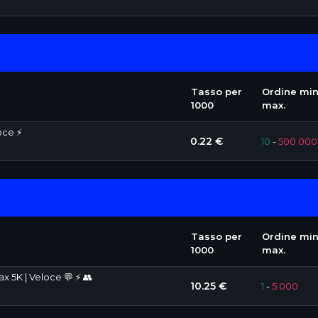
Tasso per
Ordine min
1000
max.
oce ⚡
0.22 €
10
-
500 000
Tasso per
Ordine min
1000
max.
x 5K | Veloce 💬 ⚡ 👥
10.25 €
1
-
5 000