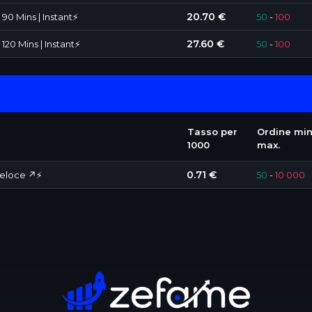
20.70 €
90 Mins | Instant⚡️
50
-
100
27.60 €
20 Mins | Instant⚡️
50
-
100
Tasso per
Ordine min
1000
max.
0.71 €
Veloce ↗️⚡
50
-
10 000