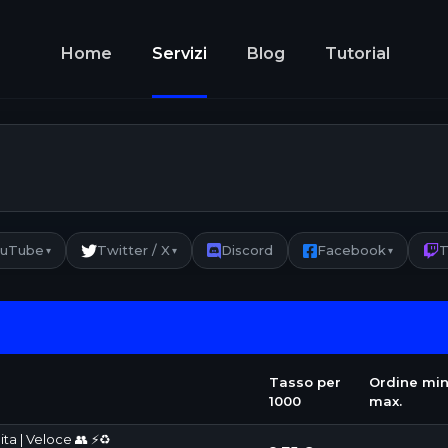
Home
Servizi
Blog
Tutorial
ouTube
Twitter / X
Discord
Facebook
T
▾
▾
▾
Tasso per
Ordine min
1000
max.
ta | Veloce 👥 ⚡♻️