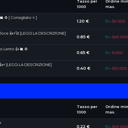
Tasso per
Ordine min
1000
max.
 ♻️ [ Consigliato ⭐ ]
1.20 €
10
-
50 000
Veloce 👍⚡🚀 [LEGGI LA DESCRIZIONE]
0.85 €
10
-
500 000
o Lento 👍 🐌 ♻️
0.65 €
10
-
5 000
e 👍⚡ [LEGGI LA DESCRIZIONE]
0.40 €
10
-
100 000
Tasso per
Ordine min
1000
max.
⚡
0.22 €
10
-
500 000