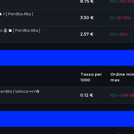
8.75 €
100
-
100 00
 ⚡ [ Perdita Alta ]
3.50 €
10
-
50 000
 🤖 🐌 [ Perdita Alta ]
2.57 €
100
-
500
Tasso per
Ordine min
1000
max.
Perdite | Veloce 👀⚡♻️
0.12 €
100
-
2 147 4