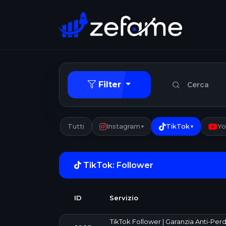
Filter
Tutti
Instagram
TikTok
Y
▾
▾
TikTok: Follower
ID
Servizio
TikTok Follower | Garanzia Anti-Perdi