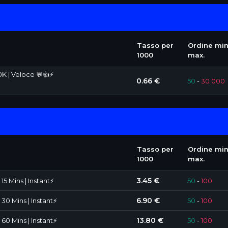
Tasso per
Ordine min
1000
max.
K | Veloce 💬👍⚡
0.66 €
50
-
30 000
Tasso per
Ordine min
1000
max.
3.45 €
5 Mins | Instant⚡️
50
-
100
6.90 €
30 Mins | Instant⚡️
50
-
100
13.80 €
60 Mins | Instant⚡️
50
-
100