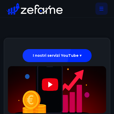
I nostri servizi YouTube ▾