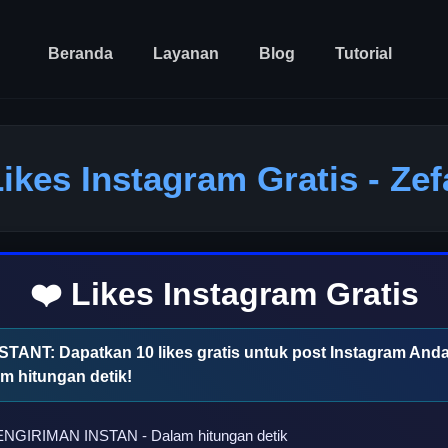
Beranda
Layanan
Blog
Tutorial
Likes Instagram Gratis - Ze
❤️ Likes Instagram Gratis
NSTANT: Dapatkan
10
likes gratis untuk post Instagram And
m hitungan detik!
ENGIRIMAN INSTAN - Dalam hitungan detik