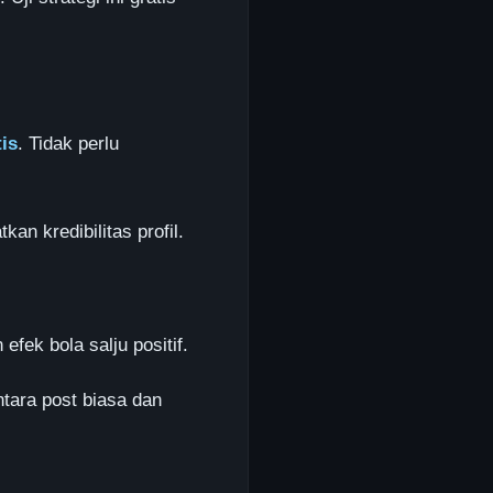
tis
. Tidak perlu
n kredibilitas profil.
 efek bola salju positif.
ara post biasa dan