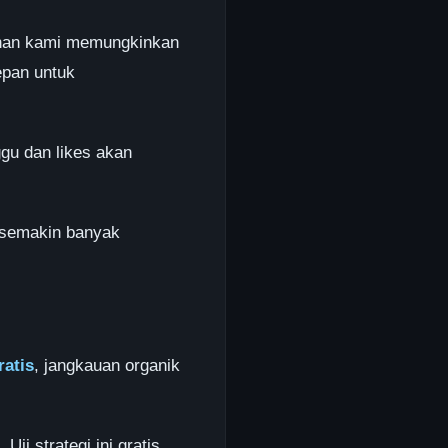
nan kami memungkinkan
epan untuk
ggu dan likes akan
, semakin banyak
ratis
, jangkauan organik
. Uji strategi ini gratis