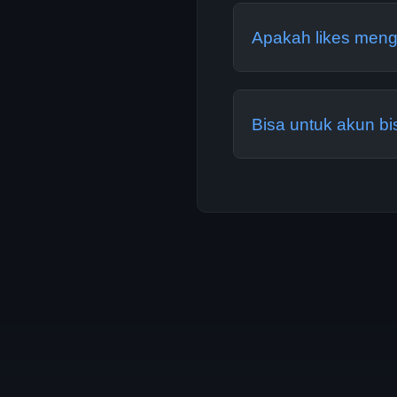
premium.
Apakah likes meng
Tidak, likes bersifat
Bisa untuk akun bi
Ya, berfungsi untuk s
besar.