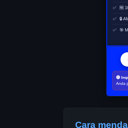
🆓 
🔒 A
🎯 M
🔴 Imp
Anda p
Cara mendap