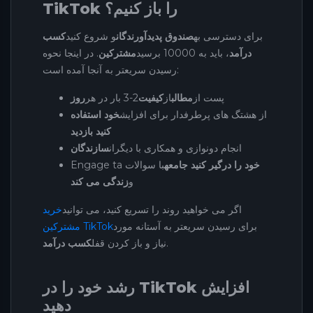
TikTok را باز کنیم؟
برای دسترسی به
صندوق پدیدآورندگان
و شروع کنید
کسب
درآمد
، باید به 10000 برسید
مشترکین
. در اینجا نحوه
رسیدن سریعتر به آنجا آمده است:
پست از
مطالب
از
کیفیت
2-3 بار در هر
روز
از هشتگ های پرطرفدار برای افزایش
خود استفاده
کنید بازدید
انجام دونوازی و همکاری با دیگران
سازندگان
خود را درگیر کنید جامعه
با سوالات
Engage ta
و
زندگی می کند
اگر می خواهید روند را تسریع کنید، می توانید
خرید
برای رسیدن سریعتر به آستانه مورد
مشترکین TikTok
.
نیاز و باز کردن قفل
کسب درآمد
رشد خود را در TikTok افزایش
دهید