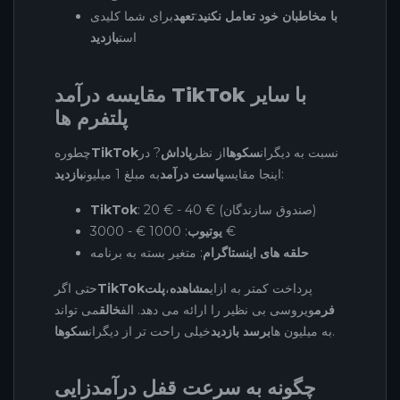
با مخاطبان خود تعامل نکنید
:
تعهد
برای شما کلیدی
است
بازدید
مقایسه درآمد TikTok با سایر
پلتفرم ها
نسبت به دیگران
سکوها
از نظر
پاداش
? در
TikTok
چطوره
:
اینجا مقایسه
است درآمد
به مبلغ 1 میلیون
بازدید
: 20 € - 40 € (صندوق سازندگان)
TikTok
: 1000 € - 3000 €
یوتیوب
حلقه های اینستاگرام
: متغیر بسته به برنامه
پرداخت کمتر به ازای
مشاهده
،
پلت
TikTok
حتی اگر
فرم
ویروسی بی نظیر را ارائه می دهد. الف
خالق
می تواند
.
به میلیون ها
برسد بازدید
خیلی راحت تر از دیگران
سکوها
چگونه به سرعت قفل درآمدزایی