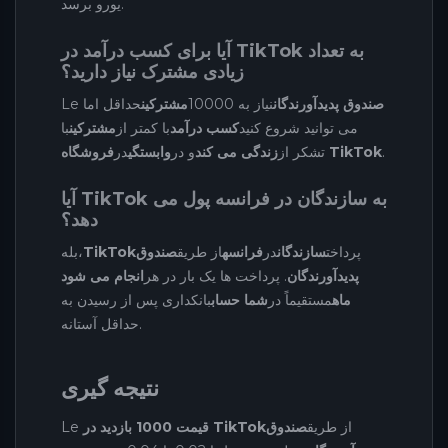
یورو برسد.
آیا برای کسب درآمد در TikTok به تعداد
زیادی مشترک نیاز دارید؟
صندوق پدیدآورندگان
نیاز به 10000
مشترکین
حداقل اما
Le
می توانید شروع کنید
کسب درآمد
با کمتر از
مشترکین
با
.
فروشگاه TikTok
تشکر از
زندگی می کند
و در
وابستگی
در
آیا TikTok به سازندگان در فرانسه پول می
دهد؟
پرداخت
سازندگان
در
فرانسه
از طریق
صندوق
TikTok
بله،
پدیدآورندگان
. پرداخت ها یک بار در هر
انجام می شود
ماه
مستقیماً در
شما حساب
بانکداری پس از رسیدن به
حداقل آستانه.
نتیجه گیری
از طریق
صندوق
قیمت 1000 بازدید در TikTok
Le