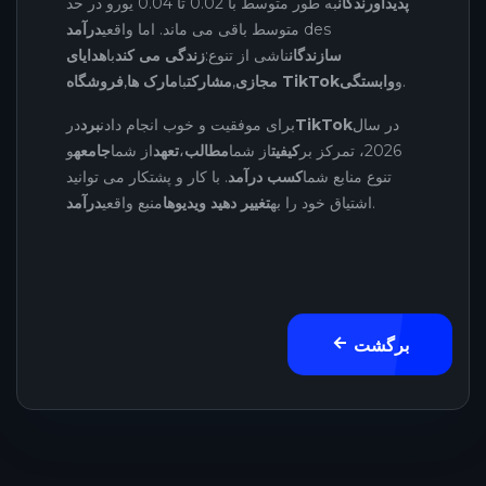
پدیدآورندگان
به طور متوسط ​​با 0.02 تا 0.04 یورو در حد
des
متوسط ​​باقی می ماند. اما واقعی
درآمد
سازندگان
ناشی از تنوع:
زندگی می کند
با
هدایای
.
و
وابستگی
فروشگاه TikTok
مجازی
,
مشارکت
با
مارک ها
,
در سال
TikTok
برای موفقیت و خوب انجام دادن
برد
در
2026، تمرکز بر
کیفیت
از شما
مطالب
،
تعهد
از شما
جامعه
و
تنوع منابع شما
کسب درآمد
. با کار و پشتکار می توانید
.
اشتیاق خود را به
تغییر دهید ویدیوها
منبع واقعی
درآمد
برگشت