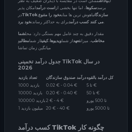
این
پاداش
ممکن است در مقایسه با دیگران ضعیف به نظر
برسد
سکوها
، اما تنها بخشی از
است درآمد
امکان پذیر
سازندگان
باهوش ترین ها منابع
خود را متنوع
.
TikTok
در
.
می کنند کسب درآمد
برای به حداکثر رساندن
خود برد
مقدار دقیق به چند عامل مهم بستگی دارد: محل
شما
مخاطب
، میزان
تعهد
از شما
ویدیوها
،
کیفیت
از شما
مطالب
و
میانگین زمان تماشا
جدول درآمد تخمینی TikTok در سال
2026
کل درآمد بالقوه
درآمد صندوق سازندگان
تعداد بازدید
تا 5 €
0.02 € - 0.04 €
1000 بازدید
تا 50 €
0.20 € - 0.40 €
10000 بازدید
تا 500 یورو
2 € - 4 €
100000 بازدید
تا 5000 یورو
20 € - 40 €
1 میلیون بازدید
کسب درآمد TikTok چگونه کار