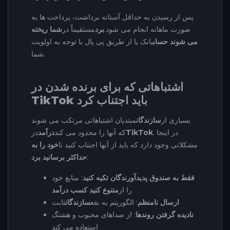
پس از رسیدن به حداقل آستانه برداشت، پرداخت ها به
صورت ماهانه انجام می شود.
برد
مستقیماً در
شما ریخته
می شوند حساب
بانک یا از طریق پی پال با توجه به اولویت
شما.
اشتباهاتی که برای برنده شدن در
TikTok باید اجتناب کرد
بسیاری از
سازندگان
مبتدیان اشتباهاتی مرتکب می شوند
. در اینجا
TikTok
که آنها را محدود می کند
درآمد
در
مشکلاتی وجود دارد که باید از آنها اجتناب کنید تا
خود را به
:
حداکثر برسانید برد
فقط به صندوق پدیدآورندگان تکیه کنید
: منابع خود
را از
متنوع کنید کسب درآمد
ارسال نامنظم
: الگوریتم به نفع
سازندگان
ثابت
نادیده گرفتن روندها
: از صداهای محبوب و هشتگ
استفاده می کند