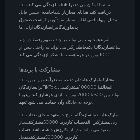
TikTok به شما امکان می دهد
را
زندگی می کند
Les
دریافت کنید هدایای مجازی
از شما
جامعه
، سپس قابل
تبدیل به
پول
واقعی اغلب بسیار سودآورتر از
است صندوق
پدیدآورندگان
برای
سازندگان
دارایی ها
الف
زنده
محبوب می تواند در چند صد
یورو
فقط در چند
ساعت
سازندگان
با یک
مخاطب
درگیر می تواند به راحتی بیش از
.
1000 یورو در هر
ماه
فقط با تشکر از
زندگی می کند
مشارکت با برندها
مشارکت
با
مارک ها
نشان دهنده منبع
درآمد
مهم ترین
Les
TikTok. الف
خالق
با 100000
مشترکین
می
برای
سازندگان
تواند بین 500 تا 2000 یورو به ازای هر
شارژ کند ویدیو
با
.
توجه به جایگاه و
آن حمایت می شود تعهد
مارک ها
به دنبال
سازندگان
با نرخ خوب
تعهد
به جای تعداد
Les
زیادی
مشترکین
. الف
حساب کاربری
با 50000
مشترکین
بسیار
متعهد می تواند بیش از یک
ارزش داشته باشد حساب
کاربری
با 500000
مشترکین
منفعل