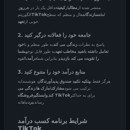
منتشر شده از
مطالب
از
کیفیت
حداقل یک بار در هر
روز
.
لطف
سازندگان
فعال و منظم که سطح
TikTok
الگوریتم
.
خوبی از
تعهد
2. جامعه خود را فعالانه درگیر کنید
پاسخ به نظرات،
زندگی می کند
به طور منظم و با
خود
تعامل داشته باشید مخاطب
.
تعهد
به طور قابل توجهی
شما
را تقویت می کند بازدید
و بنابراین شما
درآمد
بالقوه
3. منابع درآمد خود را متنوع کنید
هرگز فقط به
تکیه نکنید صندوق پدیدآورندگان
. هوشمندانه
ترکیب می شود
مشارکت
با
مارک ها
,
زندگی می
برای به حداکثر
فروشگاه TikTok
کند
,
وابستگی
و
رساندن
برد
ماهانه
شرایط برنامه کسب درآمد
TikTok