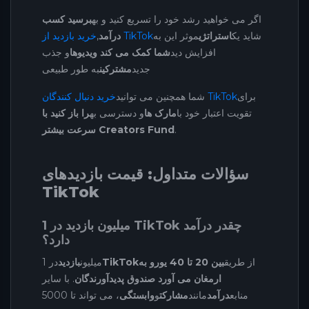
اگر می خواهید رشد خود را تسریع کنید و به
برسید کسب
شاید یک
استراتژی
موثر این به
خرید بازدید از TikTok
درآمد
,
افزایش دید
شما کمک می کند ویدیوها
و جذب
جدید
مشترکین
به طور طبیعی
برای
خرید دنبال کنندگان TikTok
شما همچنین می توانید
تقویت اعتبار خود با
مارک ها
و دسترسی به
را باز کنید با
.
سرعت بیشتر Creators Fund
سؤالات متداول: قیمت بازدیدهای
TikTok
1 میلیون بازدید در TikTok چقدر درآمد
دارد؟
از طریق
بین 20 تا 40 یورو به
TikTok
1 میلیون
بازدید
در
ارمغان می آورد صندوق پدیدآورندگان
. با سایر
منابع
درآمد
مانند
مشارکت
و
وابستگی
، می تواند تا 5000