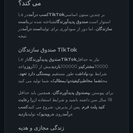
می کند؟
بر چندین ستون اساسی
TikTok
کسب درآمد
در
La
استوار است.
صندوق پدیدآورندگان
شناخته شده ترین
است
سازندگان
، اما دور از سودآوری برای تولید
است درآمد
در
نتیجه
صندوق سازندگان TikTok
نیاز به حداقل
TikTok
صندوق پدیدآورندگان
از
Le
10000
مشترکین
و 100000
بازدید
بیش از 30
روز
واجد
شرایط بودن
پاداش
به طور مستقیم به
بستگی دارد تعهد
،
محل
شما مخاطب
و
کیفیت
جهانی
مطالب
که شما تولید می کنید
برای پیوستن به
صندوق پدیدآورندگان
، همچنین باید حداقل
18 سال سن داشته باشید و شرایط استفاده از
را رعایت
کنید پلت فرم
. پس از پذیرش، شروع می کنید
کسب
.
درآمد
روی هر
ویدیو
که تولید
بازدید
زندگی مجازی و هدیه