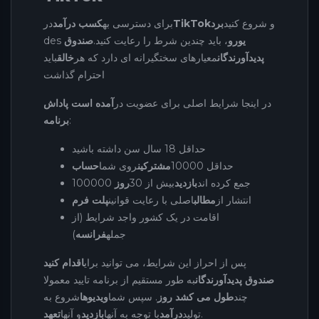
و شروع کنید
برد
TikTok
برای دسترسی به
کسب درآمد
در
یورو
، باید چندین شرط را رعایت کنید.
صندوق
des
پدیدآورندگان
معیارهای سختگیرانه ای دارد که هر
خالق
باید
احترام گذاشت
در اینجا شرایط اصلی برای عضویت در
آمده است پاداش
:
برنامه
حداقل 18 سال سن داشته باشید
حداقل 10000
مشترکین
روی شما
حساب
100000 جمع کرده اند
بازدید
بیش از 30
روز
انتشار از
مطالب
اصلی با رعایت قوانین
پلت فرم
اقامت در یک کشور واجد شرایط (از
جمله
فرانسه
)
پس از احراز این شرایط، می توانید برای
اقدام کنید
صندوق پدیدآورندگان
به طور مستقیم از برنامه تایید معمولا
چند
طول می کشد روز
. سپس شما
ویدیوها
شروع به
.
تولید
درآمد
با توجه به آنها
بازدید
و آنها
تعهد