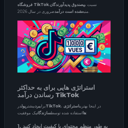
نسبت به
صندوق پدیدآورندگان
.
فروشگاه TikTok
ضروری در سال 2026.
منبع
شده است درآمد
استراتژی هایی برای به حداکثر
رساندن درآمد TikTok
، در اینجا بهترین
استراتژی
TikTok
برای
برد
بیشتر
پول
در
یک موفقیت:
ها
استفاده شده توسط
سازندگان
1. به طور منظم محتوای با کیفیت ایجاد کنید