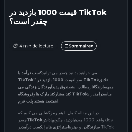
قیمت 1000 بازدید در TikTok
چقدر است؟
⏱
~4 min de lecture
☰
Sommaire
▾
می خواهید بدانید چقدر می توانید
کسب درآمد با
علایق
قیمت 1000 بازدید در TikTok
? سوال
TikTok
همه
سازندگان
از
مطالب
. بین
صندوق پدیدآورندگان
،
زندگی می
، منابع
درآمد
در
فروشگاه TikTok
کند
،
مشارکت
با
مارک ها
و
.
این
متعدد هستند پلت فرم
در این مقاله کامل با هم رمزگشایی می کنیم که
des
واقعا 1000 میده
بازدید
، چگونه
پاداش
TikTok
چقدر
سازندگان
، و بهترین
استراتژی ها
برای
کسب درآمد
در TikTok