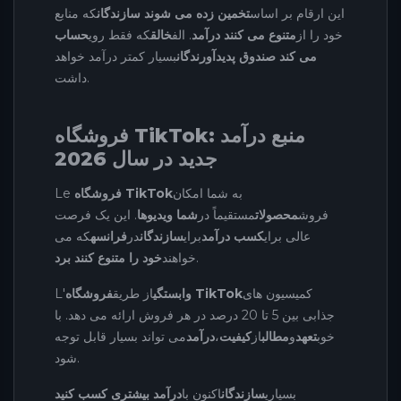
این ارقام بر اساس
تخمین زده می شوند سازندگان
که منابع
خود را از
متنوع می کنند درآمد
. الف
خالق
که فقط روی
حساب
می کند صندوق پدیدآورندگان
بسیار کمتر درآمد خواهد
داشت.
فروشگاه TikTok: منبع درآمد
جدید در سال 2026
به شما امکان
فروشگاه TikTok
Le
فروش
محصولات
مستقیماً در
شما ویدیوها
. این یک فرصت
عالی برای
کسب درآمد
برای
سازندگان
در
فرانسه
که می
.
خواهند
خود را متنوع کنند برد
کمیسیون های
فروشگاه TikTok
وابستگی
از طریق
L'
جذابی بین 5 تا 20 درصد در هر فروش ارائه می دهد. با
خوب
تعهد
و
مطالب
از
کیفیت
،
درآمد
می تواند بسیار قابل توجه
شود.
بسیاری
سازندگان
اکنون با
درآمد بیشتری کسب کنید