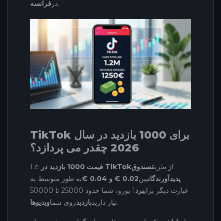
.
در
فرانسه
TikTok برای 1000 بازدید در سال
2026 چقدر می پردازد؟
از طریق
صندوق
قیمت 1000 بازدید در TikTok
Le
پدیدآورندگان
بین
0.02 € و 0.04 €
به طور متوسط به
عبارت دیگر برای
برد
1 یورو، شما حدود 25000 تا 50000
.
نیاز دارید
بازدید
روی شما
ویدیوها