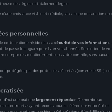
euse des règles et totalement légale.
d’une croissance visible et crédible, sans risque de sanction ou 
ées personnelles
de cette pratique réside dans la
sécurité de vos informations
.
 de passe Instagram pour livrer vos abonnés. Seul le lien de vot
 votre compte reste entièrement sous votre contrôle, sans aucun
sont protégées par des protocoles sécurisés (comme le SSL), ce 
e.
cratisée
ourd’hui une pratique
largement répandue
. De nombreux
tes et entreprises y ont recours pour accélérer leur notoriété et
evenue courante prouve bien qu’elle n’a rien d’illégal. Elle s’inscri