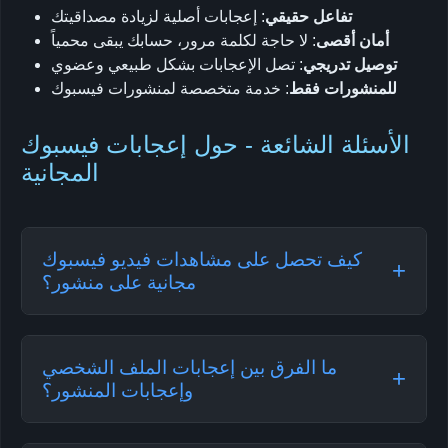
تفاعل حقيقي
: إعجابات أصلية لزيادة مصداقيتك
أمان أقصى
: لا حاجة لكلمة مرور، حسابك يبقى محمياً
توصيل تدريجي
: تصل الإعجابات بشكل طبيعي وعضوي
للمنشورات فقط
: خدمة متخصصة لمنشورات فيسبوك
الأسئلة الشائعة - حول إعجابات فيسبوك
المجانية
كيف تحصل على مشاهدات فيديو فيسبوك
+
مجانية على منشور؟
للحصول على مشاهدات فيديو فيسبوك مجانية على
منشورك، اتبع هذه الخطوات البسيطة: انسخ رابط
ما الفرق بين إعجابات الملف الشخصي
+
منشورك على فيسبوك (ليس ملفك الشخصي)،
وإعجابات المنشور؟
والصقه في نموذجنا، وانقر على "احصل الآن". بعد
هذه الخدمة حصرياً لإعجابات منشورات فيسبوك.