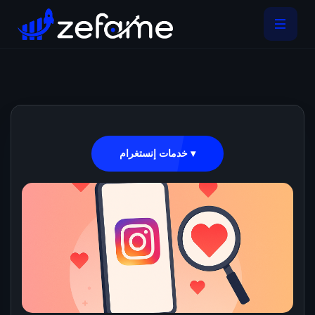
خدمات إنستغرام ▾