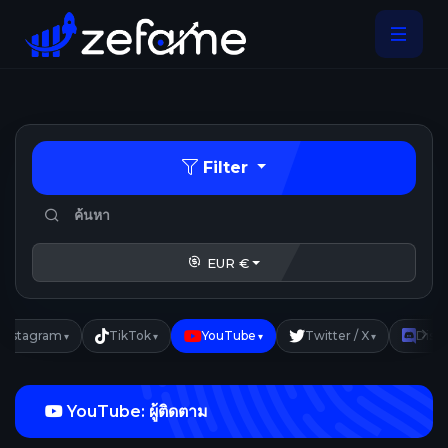
Filter
EUR €
Instagram
TikTok
YouTube
Twitter / X
Disc
▾
▾
▾
▾
YouTube: ผู้ติดตาม