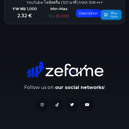
YouTube ไลฟ์สตรีม | 120 นาที | MAX 50K 👀⚡
Buy
Description
2.32 €
10
-
50 000
now
Follow us on
our social networks
!