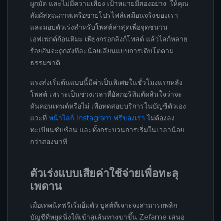
ผูกมัด และไม่มีความเสี่ยง เป้าหมายมีสองอย่าง: ให้คุณ
สัมผัสคุณภาพเครือข่ายโปรไฟล์เสมือนจริงของเรา
และมอบตัวเร่งสำหรับโพสต์ล่าสุดเพื่อจุดชนวน
เอฟเฟกต์ก้อนหิมะ เพียงกรอกลิงก์โพสต์ แล้วไลก์หลาย
ร้อยอันจะถูกส่งทีละน้อยเลียนแบบการเติบโตตาม
ธรรมชาติ
แรงส่งเริ่มต้นแบบนี้มีค่าเป็นพิเศษในชั่วโมงแรกหลัง
โพสต์ เพราะเป็นช่วงเวลาที่อัลกอริทึมตัดสินใจว่าจะ
ดันคอนเทนต์หรือไม่ เพื่อทดสอบบริการในบัญชีตัวเอง
แวะที่
หน้าไลก์ Instagram ฟรีของเรา
ไม่ต้องลง
ทะเบียนซับซ้อน และทั้งกระบวนการเริ่มในเวลาน้อย
กว่าสองนาที
ตัวเร่งแบบเสียค่าใช้จ่ายเพื่อทะลุ
เพดาน
เมื่อเทคนิคฟรีเริ่มอิ่มตัว บูสต์ที่เจาะจงสามารถพลิก
บัญชีที่หยุดนิ่งให้เข้าสู่เส้นทางขาขึ้น Zefame เสนอ