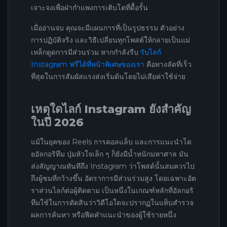
เจาะจงเพื่อฝ่ากำแพงการเติบโตที่ดื้อรั้น
เมื่ออ่านจบ คุณจะมีแผนการที่เป็นรูปธรรม ตัวอย่าง
การปฏิบัติจริง และวิธีเปลี่ยนทุกโพสต์ให้กลายเป็นแม่
เหล็กดูดการมีส่วนร่วม หากกำลังรีบ
รับไลก์
Instagram ฟรีได้ที่หน้าพิเศษของเรา
คือทางลัดที่เร็ว
ที่สุดในการสัมผัสแรงส่งเริ่มต้นโดยไม่เสียค่าใช้จ่าย
เหตุใดไลก์ Instagram ยังสำคัญ
ในปี 2026
แม้ในยุคของ Reels การคอลแล็บ และการแนะนำโด
ยอัลกอริทึม ปุ่มหัวใจเล็ก ๆ ก็ยังมีน้ำหนักมหาศาล มัน
ส่งสัญญาณทันทีถึง Instagram ว่าโพสต์นั้นสมควรไป
ถึงผู้ชมที่กว้างขึ้น อัตราการมีส่วนร่วมสูง โดยเฉพาะอัต
ราส่วนไลก์ต่อผู้ติดตาม เป็นหนึ่งในเกณฑ์หลักที่อัลกอริ
ทึมใช้ในการตัดสินว่าวิดีโอใดจะปรากฏในแท็บสำรวจ
ผลการค้นหา หรือฟีดคำแนะนำของผู้ใช้รายหนึ่ง