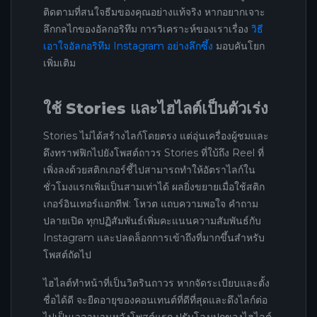
ติดตามที่สนใจธีมของคุณอย่างแท้จริง หากอยากเจาะ
ลึกกลไกของอัลกอริทึม การวิเคราะห์ของเราเรื่อง
วิธี
เอาใจอัลกอริทึม Instagram อย่างลึกซึ้ง
มอบคันโยก
เพิ่มเติม
ใช้ Stories และไฮไลต์เป็นตัวเร่ง
Stories ไม่ได้สร้างไลก์โดยตรง แต่อุ่นเครื่องผู้ชมและ
ดึงทราฟฟิกไปยังโพสต์ถาวร Stories ที่ใบ้ถึง Reel ที่
เพิ่งลงด้วยสติกเกอร์ชี้ไปสามารถทำให้อัตราไลก์ใน
ชั่วโมงแรกเพิ่มเป็นสามเท่าได้ ผลยิ่งขยายเมื่อใช้สติก
เกอร์อินเทอร์แอกทีฟ: โหวต แถบความพอใจ คำถาม
ปลายเปิด ทุกปฏิสัมพันธ์เพิ่มคะแนนความสัมพันธ์กับ
Instagram และปลดล็อกการเข้าถึงที่มากขึ้นสำหรับ
โพสต์ถัดไป
ไฮไลต์ทำหน้าที่เป็นวิตรินถาวร หากจัดระเบียบและตั้ง
ชื่อได้ดี จะยืดอายุของคอนเทนต์ที่ดีที่สุดและดึงไลก์ต่อ
ไปเป็นเวลานานหลังโพสต์แรก ปรับโฉมปกของไฮไลต์