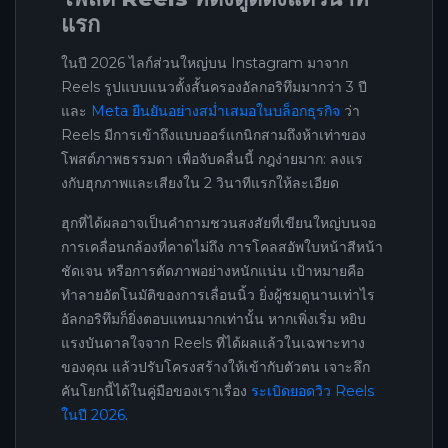
แรก
ในปี 2026 ไลก์ส่วนใหญ่บน Instagram มาจาก
Reels รูปแบบแนวตั้งสั้นครองอัลกอริทึมมากว่า 3 ปี
และ
Meta ยืนยันอย่างสม่ำเสมอในบล็อกธุรกิจ
ว่า
Reels มีการเข้าถึงแบบออร์แกนิกสามถึงห้าเท่าของ
โพสต์ภาพธรรมดา เพื่อจับคลื่นนี้ กฎง่ายมาก: ลงแร
งกับฮุกภาพและเสียงใน 2 วินาทีแรกให้ละเอียด
ฮุกที่ได้ผลอาจเป็นคำถามชวนสงสัยที่เขียนใหญ่บนจอ
การเคลื่อนกล้องที่คาดไม่ถึง การโคลสอัพใบหน้าสีหน้า
ชัดเจน หรือการตัดภาพอย่างหนักแน่น เป้าหมายคือ
ทำลายอัตโนมัติของการเลื่อนนิ้ว ยิ่งผู้ชมดูนานเท่าไร
อัลกอริทึมก็ยิ่งตอบแทนมากเท่านั้น หากเพิ่งเริ่ม หยิบ
แรงบันดาลใจจาก Reels ที่ได้ผลแล้วในเฉพาะทาง
ของคุณ แล้วปรับโครงสร้างให้เข้ากับตัวตน เจาะลึก
คันโยกนี้ได้ในคู่มือของเราเรื่อง
ระเบิดยอดวิว Reels
ในปี 2026
.