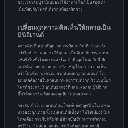
ช่วงเวลาสมบูรณ์แบบอาจได้จำนวนไลก์เป็นสองเท่า
เมื่อเทียบกับโพสต์เดียวกันที่ออกผิดช่วง
เปลี่ยนทุกความคิดเห็นให้กลายเป็น
มินิอีเวนต์
ความคิดเห็นเป็นสัญญาณการมีส่วนร่วมที่แข็งแกร่ง
กว่าไลก์ Instagram ให้คุณค่าเป็นพิเศษกับการสนทนา
แท้จริงในชั่วโมงแรกหลังโพสต์ เพื่อจุดไฟพลวัตนี้ ปิด
แคปชั่นด้วยคำถามปลายเปิด เชิญให้แสดงความเห็น
หรือโยนข้อถกเล็กน้อย จากนั้นตอบทุกคอมเมนต์ โดย
อุดมคติคือภายในหกสิบนาที กิจกรรมที่รวดเร็วแบบนี้ยก
โพสต์ของคุณในอันดับอัลกอริทึมและผลักดันผู้ใช้มาก
ขึ้นให้กดหัวใจเพื่อแสดงจุดยืนในบทสนทนา
อย่าลืมเข้าไปคอมเมนต์บนโพสต์ของบัญชีอื่นในเฉพาะ
ทางของคุณด้วย ทิ้งคอมเมนต์มีเนื้อหา ไม่ใช่เพียงอิโมจิ
โดดเดี่ยว การมีปฏิสัมพันธ์ข้ามบัญชีนำทราฟฟิกกลับ
มายังโปรไฟล์และจุดประกายไลก์ตอบแทนจากผู้