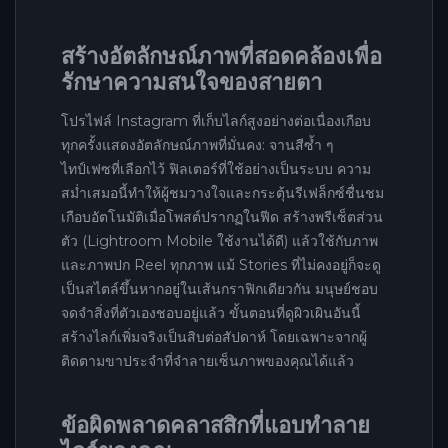
สร้างอัตลักษณ์ภาพที่สอดคล้องเพื่อ
รักษาความสนใจของสายตา
โปรไฟล์ Instagram ที่เก็บไลก์สูงอย่างต่อเนื่องเกือบ
ทุกครั้งแสดงอัตลักษณ์ภาพที่มั่นคง: จานสีซ้ำ ๆ
ไทป์เฟซที่เลือกไว้ ฟิลเตอร์ที่ใช้อย่างเป็นระบบ ความ
สม่ำเสมอนี้ทำให้ผู้ชมวางใจและกระตุ้นรีเฟล็กซ์ชื่นชม
เกือบอัตโนมัติเมื่อโพสต์ปรากฏในฟีด สร้างพรีเซ็ตส่วน
ตัว (Lightroom Mobile ใช้งานได้ดี) แล้วใช้กับภาพ
และภาพปก Reel ทุกภาพ แม้ Stories ที่ไม่คงอยู่ก็จะดู
เป็นสไตล์ขึ้นหากอยู่ในเส้นกราฟิกเดียวกัน มนุษย์ชอบ
จดจำสิ่งที่ตัวเองชอบอยู่แล้ว ขั้นตอนที่ดูผิวเผินอันนี้
สร้างไลก์เพิ่มจริงเป็นสิบต่อสัปดาห์ โดยเฉพาะจากผู้
ติดตามขาประจำที่จำลายเซ็นภาพของคุณได้แล้ว
ข้อผิดพลาดคลาสสิกที่แอบทำลาย