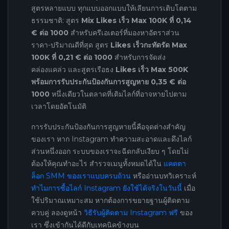
สูตรหลายแบบ ทุกแบบออกแบบให้เลียนการเติบโตตาม
ธรรมชาติ: สูตร
Mix Likes เร็ว Max 100K ที่ 0,14
€ ต่อ 1000
สำหรับครีเอเตอร์ที่มองหาอัตราส่วน
ราคา-ปริมาณดีที่สุด สูตร
Likes เร็วกะทัดรัด Max
100K ที่ 0,21 € ต่อ 1000
สำหรับการจัดส่ง
คล่องแคล่ว และสูตรเรือธง
Likes เร็ว Max 500K
พร้อมการรับประกันป้องกันการสูญหาย 0,35 € ต่อ
1000
หนึ่งเดียวในตลาดที่เติมไลก์ที่อาจหายไปตาม
เวลาโดยอัตโนมัติ
การรับประกันป้องกันการสูญหายนี้คือจุดต่างสำคัญ
ของเรา หาก Instagram ทำความสะอาดและดึงไลก์
ส่วนหนึ่งออก ระบบของเราจะฉีดกลับเงียบ ๆ โดยไม่
ต้องให้คุณทำอะไร สำรวจเมนูทั้งหมดได้ใน
แคตตา
ล็อก SMM ของเราแบบครบถ้วน
หรืออ่านบทวิเคราะห์
ทำไมการซื้อไลก์ Instagram ยังใช้ได้จริงในวันนี้
เมื่อ
ใช้ปริมาณเหมาะสม หากต้องการขยายฐานผู้ติดตาม
ควบคู่ ลองดูหน้า
วิธีรับผู้ติดตาม Instagram ฟรี
ของ
เรา ซึ่งเข้ากันได้ดีกับเทคนิคข้างบน