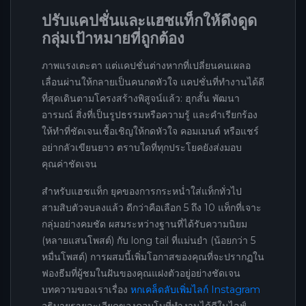
ปรับแคปชั่นและแฮชแท็กให้ดึงดูด
กลุ่มเป้าหมายที่ถูกต้อง
ภาพแรงเตะตา แต่แคปชั่นต่างหากที่เปลี่ยนคนเผลอ
เลื่อนผ่านให้กลายเป็นคนกดหัวใจ แคปชั่นที่ทำงานได้ดี
ที่สุดเดินตามโครงสร้างพิสูจน์แล้ว: ฮุกสั้น พัฒนา
อารมณ์ สิ่งที่เป็นรูปธรรมหรือความรู้ และคำเรียกร้อง
ให้ทำที่ชัดเจนเชื้อเชิญให้กดหัวใจ คอมเมนต์ หรือแชร์
อย่ากลัวเขียนยาว ตราบใดที่ทุกประโยคยังส่งมอบ
คุณค่าชัดเจน
สำหรับแฮชแท็ก ยุคของการกระหน่ำใส่แท็กทั่วไป
สามสิบตัวจบลงแล้ว ดีกว่าคือเลือก 5 ถึง 10 แท็กที่เจาะ
กลุ่มอย่างคมชัด ผสมระหว่างฐานที่ได้รับความนิยม
(หลายแสนโพสต์) กับ long tail ที่แม่นยำ (น้อยกว่า 5
หมื่นโพสต์) การผสมนี้เพิ่มโอกาสของคุณที่จะปรากฏใน
ฟองธีมที่ผู้ชมในฝันของคุณแฝงตัวอยู่อย่างชัดเจน
บทความของเราเรื่อง
หกเคล็ดลับเพิ่มไลก์ Instagram
อธิบายรายละเอียดของคอมโบที่ทำงานได้ดีในไลฟ์