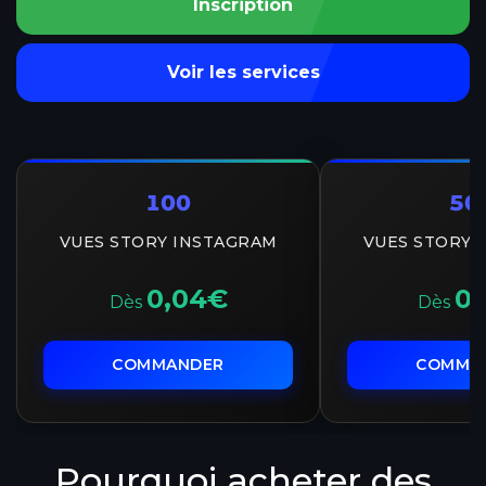
Inscription
Voir les services
100
50
VUES STORY INSTAGRAM
VUES STORY 
0,04€
0,
Dès
Dès
COMMANDER
COMMA
Pourquoi acheter des