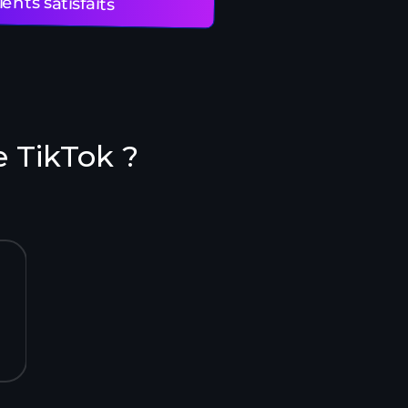
ents satisfaits
 TikTok ?