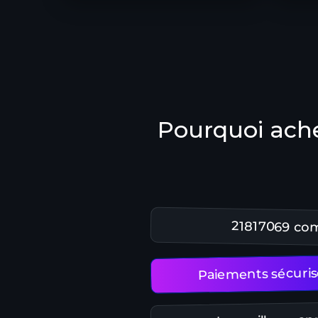
Pourquoi ache
21817069 co
Paiements sécuris