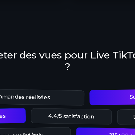
ter des vues pour Live Tik
?
mmandes réalisées
S
és
4.4/5 satisfaction